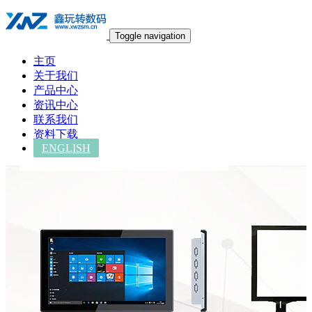
Toggle navigation
主页
关于我们
产品中心
资讯中心
联系我们
资料下载
ENGLISH